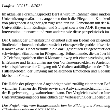
Laufzeit: 9/2017 – 8/2021
Im aktuellen Forschungsprojekt BerTA wird im Rahmen einer randomisi
Unterstützungsmaßnahme, angeboten durch die Pflege- und Krankenkas
von pflegenden Angehörigen zugeschnitten ist. Gemeinsam mit der R
Universitäten Ulm, Esslingen und Stuttgart sowie der AOK Bayern 
Intervention untersucht und zum anderen wie diese perspektivisch i
Der Umfang der Unterstützung orientiert sich am Bedarf der pflegend
Studienteilnehmende erhalten zunächst eine spezielle problemlöseorie
Krankenkasse. Dabei vermitteln die dazu geschulten Pflegeberater d
schwierigen Situationen im Pflegealltag. Teilnehmende, die darüber h
12 Telefongesprächen über 6 Monate hinweg mit einer psychologisch
Ergebnisse und Erfahrungen aus den Vorgängerprojekten zu Angehör
wie beispielsweise der Umgang mit Verhaltensauffälligkeiten des Pfle
Hilfsangeboten, der Umgang mit belastenden Emotionen und Gedank
hierbei im Fokus.
Die Hälfte der pflegenden Angehörigen wird zufällig einer reinen Be
wichtigen Themen der Pflege sowie eine Aufwandsentschädigung für 
der Regelversorgung wahrnehmen kann. Der Vergleich zwischen Inter
Unterstützungsangebots hinsichtlich der Verbesserung der Lebensqual
Das Projekt wird vom Bundesministerium für Bildung und Forschung 
(Förderkennzeichen: 01GL1702B).