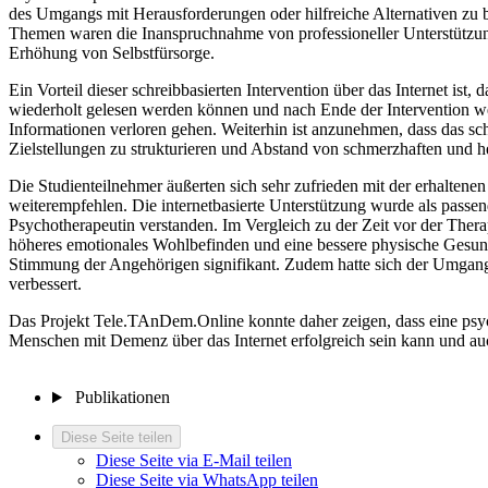
des Umgangs mit Herausforderungen oder hilfreiche Alternativen zu
Themen waren die Inanspruchnahme von professioneller Unterstützung
Erhöhung von Selbstfürsorge.
Ein Vorteil dieser schreibbasierten Intervention über das Internet ist
wiederholt gelesen werden können und nach Ende der Intervention we
Informationen verloren gehen. Weiterhin ist anzunehmen, dass das s
Zielstellungen zu strukturieren und Abstand von schmerzhaften und
Die Studienteilnehmer äußerten sich sehr zufrieden mit der erhalten
weiterempfehlen. Die internetbasierte Unterstützung wurde als passen
Psychotherapeutin verstanden. Im Vergleich zu der Zeit vor der Therap
höheres emotionales Wohlbefinden und eine bessere physische Gesundh
Stimmung der Angehörigen signifikant. Zudem hatte sich der Umgang
verbessert.
Das Projekt Tele.TAnDem.Online konnte daher zeigen, dass eine ps
Menschen mit Demenz über das Internet erfolgreich sein kann und auc
Publikationen
Diese Seite teilen
Diese Seite via E-Mail teilen
Diese Seite via WhatsApp teilen