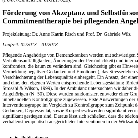
Förderung von Akzeptanz und Selbstfürsor
Commitmenttherapie bei pflegenden Ang
Projektleitung: Dr. Anne Katrin Risch und Prof. Dr. Gabriele Wilz
Laufzeit: 05/2013 – 01/2018
Pflegende Angehörige von Demenzkranken werden mit schwierigen Situ
Verhaltensauffälligkeiten, Änderungen der Persönlichkeit) und inter
konfrontiert, die kaum zu verändern sind. Gleichzeitig gibt es Hinwe
Vermeidung negativer Gedanken und Emotionen), das Stresserleben v
Verschlechterung der Lebensqualität einhergeht. Ein Ansatz, der ei
und eine, den eigenen Werten entsprechende Lebensgestaltung förder
Strosahl & Wilson, 1999). In der Ambulanz untersuchten wir daher die
Angehörigen (N=50). Diese wurden randomisiert entweder einer Grupp
unbehandelten Kontrollgruppe zugewiesen. Erste Auswertungen der Er
Interventionsgruppe im Vergleich zu Kontrollgruppe zum Zeitpunkt d
Gedanken, Depressivität, sowie Körperbeschwerden signifikant verr
signifikant gestiegen sind. Daraus lässt sich schließen, dass die telef
verhaltenstherapeutisch ausgerichteter Interventionen in der Wirksamke
Publikationen