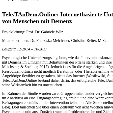
Tele.TAnDem.Online: Internetbasierte Unt
von Menschen mit Demenz
Projektleitung: Prof. Dr. Gabriele Wilz
Mitarbeiterinnen: Dr. Franziska Meichsner, Christina Reiter, M.Sc.
Laufzeit: 12/2014 – 10/2017
Psychologische Unterstützungsangebote, wie das Interventionskon
mit Demenz im Umgang mit Belastungen der Pflege stärken und ihre k
Meichsner, & Soellner, 2017). Jedoch ist es für die Angehörigen aufg
Ressourcen oftmals nicht möglich Beratungs- oder Therapietermine 
Angehörige flexibler zu gestalten, bietet das Internet (Wasilewski, S
Tele.TAnDem.Online bestand daher darin, das erfolgreiche Tele.TAn
seine Wirksamkeit hin zu untersuchen.
Im Rahmen der Studie wurden zwei Gruppen miteinander vergleichen: E
im Anschluss an eine Eingangsbefragung erhielt, und eine Wartekontr
Befragungen ebenfalls an der Intervention teilnahm. Alle Studiente
Blog. Dort tauschten Sie über einen Zeitraum von acht Wochen hinweg
Psychotherapeutin aus. Zunächst wurden Problembereiche und Ziele i