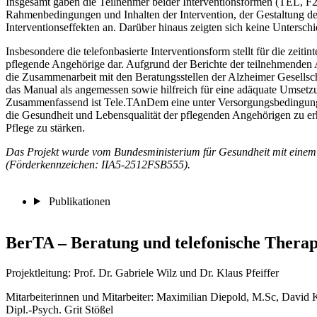
Insgesamt gaben die Teilnehmer beider Interventionsformen (TEL, F2F
Rahmenbedingungen und Inhalten der Intervention, der Gestaltung
Interventionseffekten an. Darüber hinaus zeigten sich keine Unterschi
Insbesondere die telefonbasierte Interventionsform stellt für die zeiti
pflegende Angehörige dar. Aufgrund der Berichte der teilnehmenden 
die Zusammenarbeit mit den Beratungsstellen der Alzheimer Gesellsch
das Manual als angemessen sowie hilfreich für eine adäquate Umsetzu
Zusammenfassend ist Tele.TAnDem eine unter Versorgungsbedingungen
die Gesundheit und Lebensqualität der pflegenden Angehörigen zu erh
Pflege zu stärken.
Das Projekt wurde vom Bundesministerium für Gesundheit mit einem
(Förderkennzeichen: IIA5-2512FSB555).
Publikationen
BerTA ­– Beratung und telefonische Therap
Projektleitung: Prof. Dr. Gabriele Wilz und Dr. Klaus Pfeiffer
Mitarbeiterinnen und Mitarbeiter: Maximilian Diepold, M.Sc, David K
Dipl.-Psych. Grit Stößel