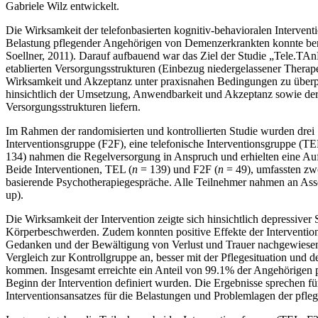
Gabriele Wilz entwickelt.
Die Wirksamkeit der telefonbasierten kognitiv-behavioralen Interve
Belastung pflegender Angehörigen von Demenzerkrankten konnte berei
Soellner, 2011). Darauf aufbauend war das Ziel der Studie „Tele.TA
etablierten Versorgungsstrukturen (Einbezug niedergelassener Thera
Wirksamkeit und Akzeptanz unter praxisnahen Bedingungen zu überpr
hinsichtlich der Umsetzung, Anwendbarkeit und Akzeptanz sowie der 
Versorgungsstrukturen liefern.
Im Rahmen der randomisierten und kontrollierten Studie wurden drei 
Interventionsgruppe (F2F), eine telefonische Interventionsgruppe (
134) nahmen die Regelversorgung in Anspruch und erhielten eine Au
Beide Interventionen, TEL (
n
= 139) und F2F (
n
= 49), umfassten zwö
basierende Psychotherapiegespräche. Alle Teilnehmer nahmen an Asses
up).
Die Wirksamkeit der Intervention zeigte sich hinsichtlich depressive
Körperbeschwerden. Zudem konnten positive Effekte der Intervention
Gedanken und der Bewältigung von Verlust und Trauer nachgewiesen
Vergleich zur Kontrollgruppe an, besser mit der Pflegesituation und 
kommen. Insgesamt erreichte ein Anteil von 99.1% der Angehörigen po
Beginn der Intervention definiert wurden. Die Ergebnisse sprechen 
Interventionsansatzes für die Belastungen und Problemlagen der pfl