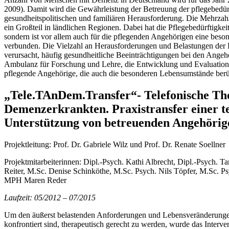
2009). Damit wird die Gewährleistung der Betreuung der pflegebedürf
gesundheitspolitischen und familiären Herausforderung. Die Mehrzahl
ein Großteil in ländlichen Regionen. Dabei hat die Pflegebedürftigkeit
sondern ist vor allem auch für die pflegenden Angehörigen eine bes
verbunden. Die Vielzahl an Herausforderungen und Belastungen der 
verursacht, häufig gesundheitliche Beeinträchtigungen bei den Ange
Ambulanz für Forschung und Lehre, die Entwicklung und Evaluations
pflegende Angehörige, die auch die besonderen Lebensumstände berü
„Tele.TAnDem.Transfer“- Telefonische Th
Demenzerkrankten. Praxistransfer einer t
Unterstützung von betreuenden Angehörig
Projektleitung: Prof. Dr. Gabriele Wilz und Prof. Dr. Renate Soellner
Projektmitarbeiterinnen: Dipl.-Psych. Kathi Albrecht, Dipl.-Psych. Ta
Reiter, M.Sc. Denise Schinköthe, M.Sc. Psych. Nils Töpfer, M.Sc. 
MPH Maren Reder
Laufzeit: 05/2012 – 07/2015
Um den äußerst belastenden Anforderungen und Lebensveränderung
konfrontiert sind, therapeutisch gerecht zu werden, wurde das Inter